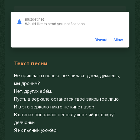
muzget.net
Скачать
Would like to send you notifications
Discard
Allow
Текст песни
Не пришла ты ночью, не явилась днём; думаешь,
мы дрочим?
Нет, других ебём.
Пусть в зеркале останется твоё закрытое лицо,
И в это зеркало никто не кинет взор.
В штанах поправлю непослушное яйцо; вокруг
девчонки,
Я их пьяный ухожёр.